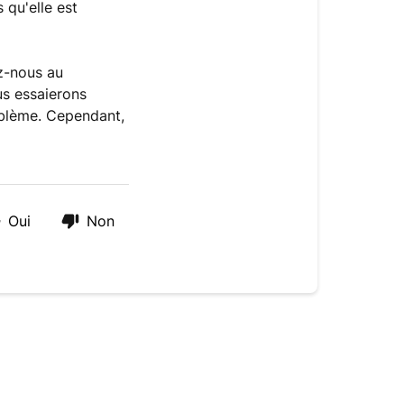
qu'elle est
z-nous au
us essaierons
oblème. Cependant,
Oui
Non